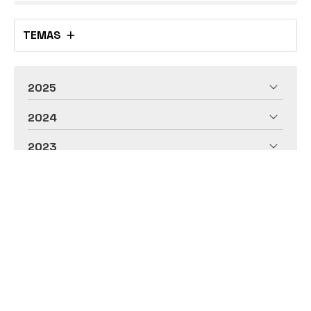
TEMAS
2025
2024
2023
INMOBILIARIA EN SIGÜEIRO - OROSO
Chinto Grupo Inmobiliario somos una opción de
referencia en la compra de inmuebles en la provincia
de A Coruña y Pontevedra (Sigüeiro, Santiago de