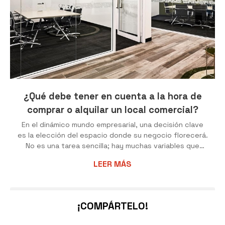
¿Qué debe tener en cuenta a la hora de
comprar o alquilar un local comercial?
En el dinámico mundo empresarial, una decisión clave
es la elección del espacio donde su negocio florecerá.
No es una tarea sencilla; hay muchas variables que
considerar al momento de comprar o alquilar un local
LEER MÁS
comercial. En Chinto Grupo Inmobiliario en Sigüeiro con
nuestra amplia experiencia en el mercado inmobiliario,
estamos aquí para guiarle en cada paso del proceso. A
continuación, desgranamos los factores críticos que
¡COMPÁRTELO!
debería tener en cuenta. La ubicación es fundamental
La ubicación de ...