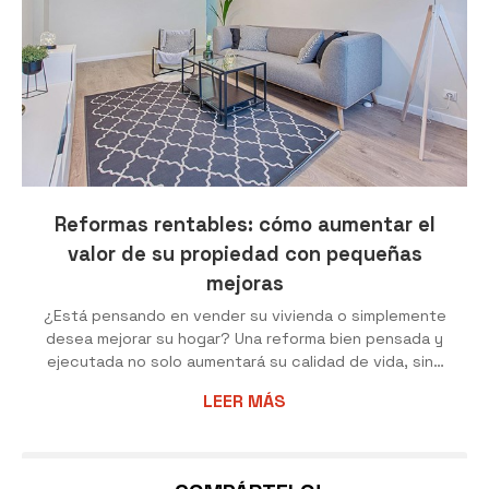
Reformas rentables: cómo aumentar el
valor de su propiedad con pequeñas
mejoras
¿Está pensando en vender su vivienda o simplemente
desea mejorar su hogar? Una reforma bien pensada y
ejecutada no solo aumentará su calidad de vida, sino
también el valor de su propiedad. Pero, ¿qué reformas
LEER MÁS
son las más rentables? No se preocupe, no es
necesario acometer grandes obras para obtener
resultados significativos. A continuación, desde
Chinto Grupo Inmobiliario le presentamos algunas ideas